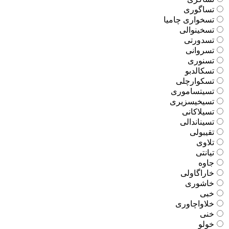
تساگوری
تسخواری چامیا
تسخینوالی
تسدورتی
تسروانی
تسنوری
تسکالدبو
تسکوارچلی
تسیتساموری
تسیخیسزیری
تسیلاکانی
تسیناندالی
تقیبولی
تلاوی
تیانتی
جاوه
خاراگاولی
خاشوری
خبی
خلاواچاوری
خنی
خولو