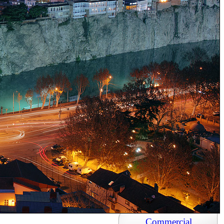
Flats
Flats for
Daily Rent
Private Houses
Offices
Commercial