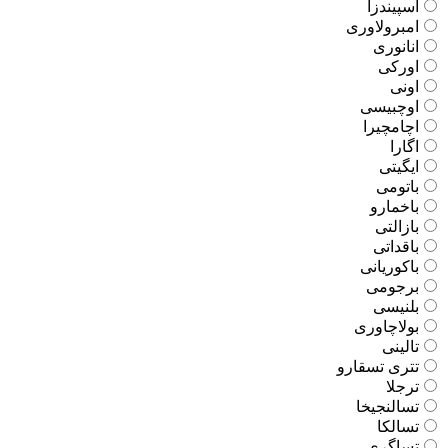
اسپیندزا
امبرولاوری
انانوری
اورکی
اونی
اوچبیسی
اچامچیرا
اگارا
ایگیتی
باتومی
باخمارو
بازالتی
باقداتی
باکوریانی
برجومی
بلنیسی
بولاچاوری
تالینی
تتری تسقارو
ترجلا
تسالنجیخا
تسالکا
تساگری