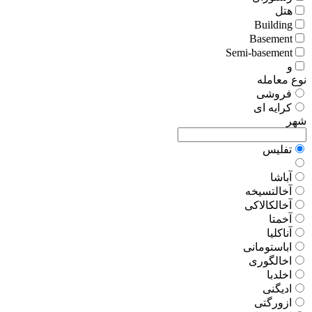
هتل
Building
Basement
Semi-basement
و
نوع معامله
فروشی
کرایه ای
شهر
تفلیس
آباشا
آخالتسیخه
آخالکالاکی
آخمتا
آناکلیا
اباستومانی
اخالگوری
اخلدبا
ادیگنی
ازورگتی