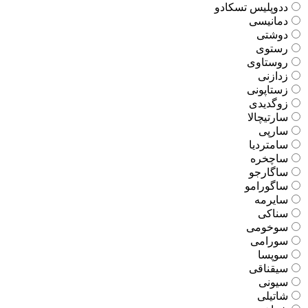
ددوپلیس تسکادو
دمانیسی
دوشتی
رستوی
روستاوی
زدازنی
زستاپونی
زوگدیدی
سارتیچالا
سارپی
سامتردیا
ساچخره
ساگارجو
ساگورامو
سایرمه
سناکی
سوخومی
سورامی
سوپسا
سیقناقی
سیونی
شاتیلی